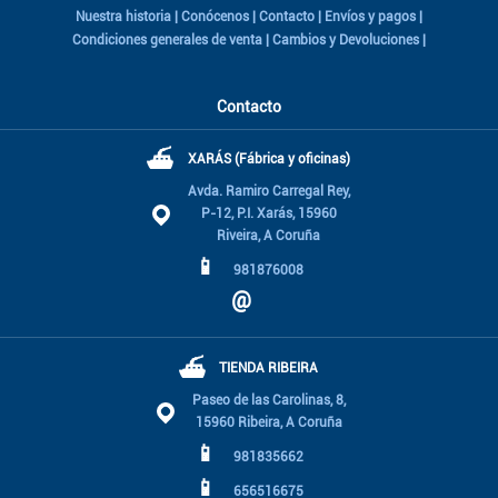
Nuestra historia
|
Conócenos
|
Contacto
|
Envíos y pagos
|
Condiciones generales de venta
|
Cambios y Devoluciones
|
Contacto
⛴
XARÁS (Fábrica y oficinas)
Avda. Ramiro Carregal Rey,
P-12, P.I. Xarás, 15960
Riveira, A Coruña
📱
981876008
@
⛴
TIENDA RIBEIRA
Paseo de las Carolinas, 8,
15960 Ribeira, A Coruña
📱
981835662
📱
656516675