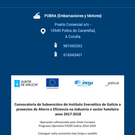
⛴
POBRA (Embarcaciones y Motores)
Puerto Comercial s/n -
15940 Pobra do Caramiñal,
A Coruña
📱
981060262
📱
616943401