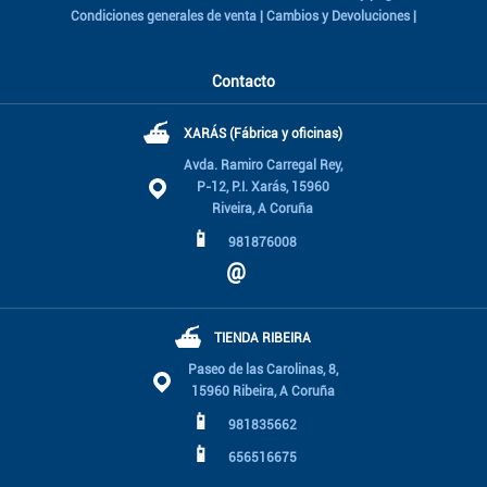
Condiciones generales de venta
|
Cambios y Devoluciones
|
Contacto
⛴
XARÁS (Fábrica y oficinas)
Avda. Ramiro Carregal Rey,
P-12, P.I. Xarás, 15960
Riveira, A Coruña
📱
981876008
@
⛴
TIENDA RIBEIRA
Paseo de las Carolinas, 8,
15960 Ribeira, A Coruña
📱
981835662
📱
656516675