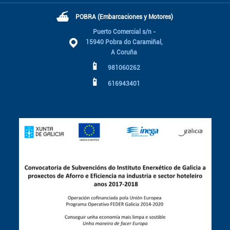
⛴
POBRA (Embarcaciones y Motores)
Puerto Comercial s/n -
15940 Pobra do Caramiñal,
A Coruña
📱
981060262
📱
616943401