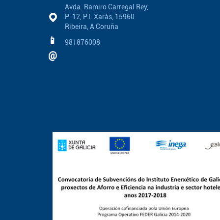
Avda. Ramiro Carregal Rey,
P-12, P.I. Xarás, 15960
Ribeira, A Coruña
📱
981876008
@