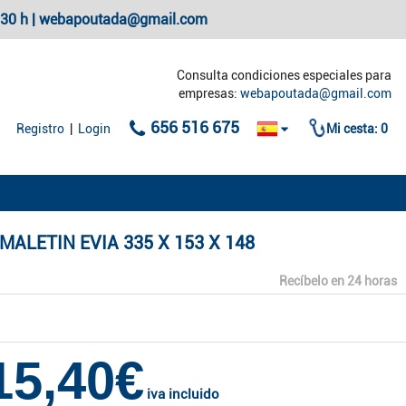
20:30 h | webapoutada@gmail.com
Consulta condiciones especiales para
empresas:
webapoutada@gmail.com
656 516 675
Registro
|
Login
Mi cesta:
0
MALETIN EVIA 335 X 153 X 148
Recíbelo en 24 horas
15,40€
iva incluido