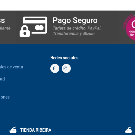
Redes sociales
les de venta
dad
iones
⛴
⛴
TIENDA RIBEIRA