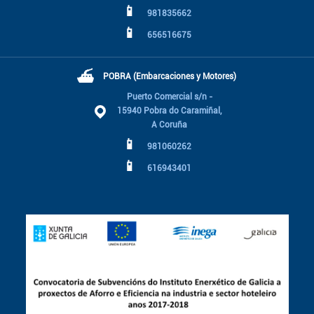
📱
981835662
📱
656516675
⛴
POBRA (Embarcaciones y Motores)
Puerto Comercial s/n -
15940 Pobra do Caramiñal,
A Coruña
📱
981060262
📱
616943401