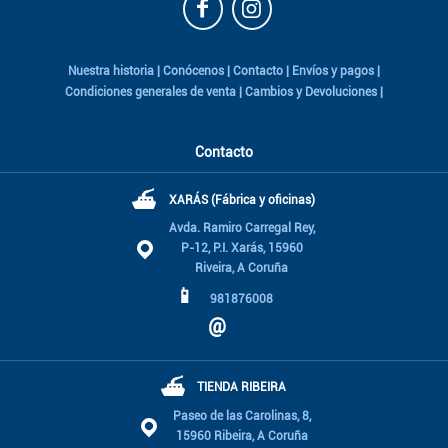
Nuestra historia
|
Conócenos
|
Contacto
|
Envíos y pagos
|
Condiciones generales de venta
|
Cambios y Devoluciones
|
Contacto
⛴
XARÁS (Fábrica y oficinas)
Avda. Ramiro Carregal Rey,
P-12, P.I. Xarás, 15960
Riveira, A Coruña
📱
981876008
@
⛴
TIENDA RIBEIRA
Paseo de las Carolinas, 8,
15960 Ribeira, A Coruña