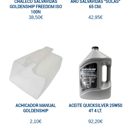
CHALECO SALVAVIDAS
ARO SALVAVIDAS "SOLAS"
GOLDENSHIP FREEDOM ISO
65 CM.
100N
38,50€
42,95€
ACHICADOR MANUAL
ACEITE QUICKSILVER 25W50
GOLDENSHIP
4T 4 LT.
2,10€
92,20€