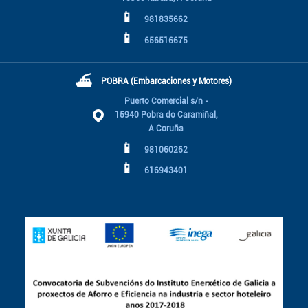
📱
981835662
📱
656516675
⛴
POBRA (Embarcaciones y Motores)
Puerto Comercial s/n -
15940 Pobra do Caramiñal,
A Coruña
📱
981060262
📱
616943401