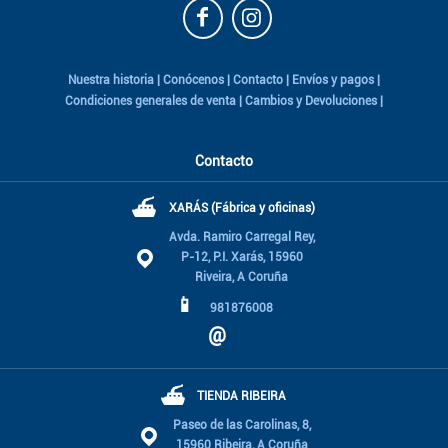
Nuestra historia
|
Conócenos
|
Contacto
|
Envíos y pagos
|
Condiciones generales de venta
|
Cambios y Devoluciones
|
Contacto
⛴
XARÁS (Fábrica y oficinas)
Avda. Ramiro Carregal Rey,
P-12, P.I. Xarás, 15960
Riveira, A Coruña
📱
981876008
@
⛴
TIENDA RIBEIRA
Paseo de las Carolinas, 8,
15960 Ribeira, A Coruña