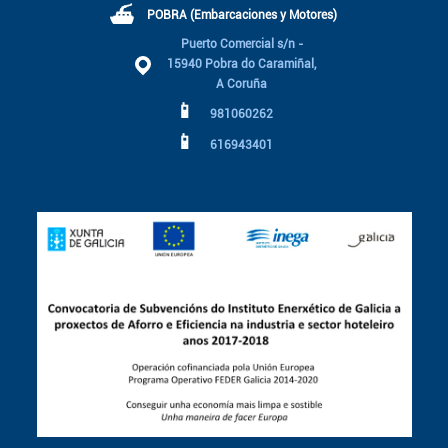
⛴
POBRA (Embarcaciones y Motores)
Puerto Comercial s/n -
15940 Pobra do Caramiñal,
A Coruña
📱
981060262
📱
616943401