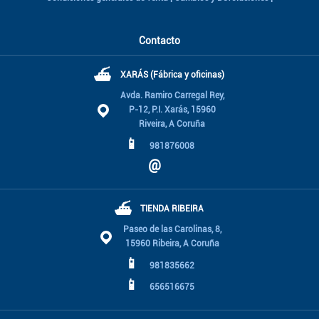
Contacto
⛴
XARÁS (Fábrica y oficinas)
Avda. Ramiro Carregal Rey,
P-12, P.I. Xarás, 15960
Riveira, A Coruña
📱
981876008
@
⛴
TIENDA RIBEIRA
Paseo de las Carolinas, 8,
15960 Ribeira, A Coruña
📱
981835662
📱
656516675