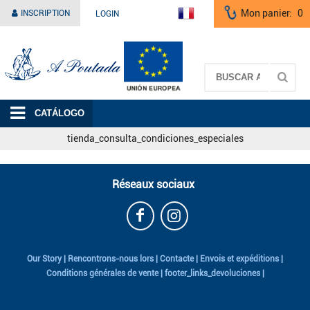
Mon panier:
0
INSCRIPTION
LOGIN
A Poutada
CATÁLOGO
tienda_consulta_condiciones_especiales
Réseaux sociaux
Our Story
|
Rencontrons-nous lors
|
Contacte
|
Envois et expéditions
|
Conditions générales de vente
|
footer_links_devoluciones
|