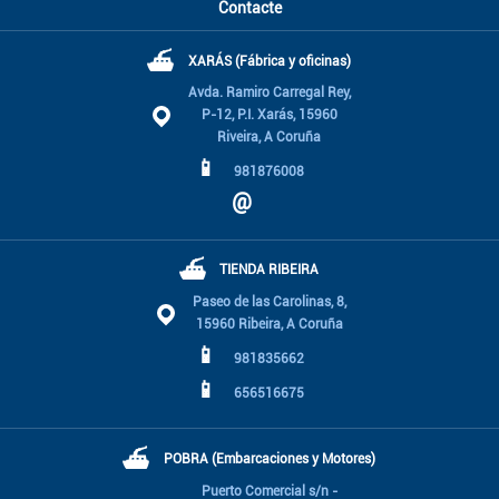
Contacte
⛴
XARÁS (Fábrica y oficinas)
Avda. Ramiro Carregal Rey,
P-12, P.I. Xarás, 15960
Riveira, A Coruña
📱
981876008
@
⛴
TIENDA RIBEIRA
Paseo de las Carolinas, 8,
15960 Ribeira, A Coruña
📱
981835662
📱
656516675
⛴
POBRA (Embarcaciones y Motores)
Puerto Comercial s/n -