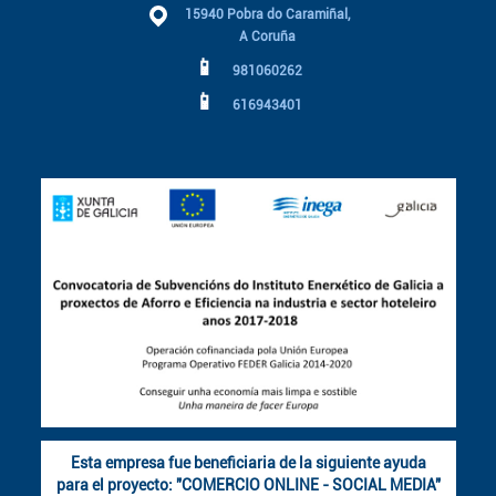
15940 Pobra do Caramiñal,
A Coruña
📱
981060262
📱
616943401
Esta empresa fue beneficiaria de la siguiente ayuda
para el proyecto: "COMERCIO ONLINE - SOCIAL MEDIA"