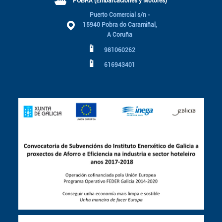
⛴
POBRA (Embarcaciones y Motores)
Puerto Comercial s/n -
15940 Pobra do Caramiñal,
A Coruña
📱
981060262
📱
616943401