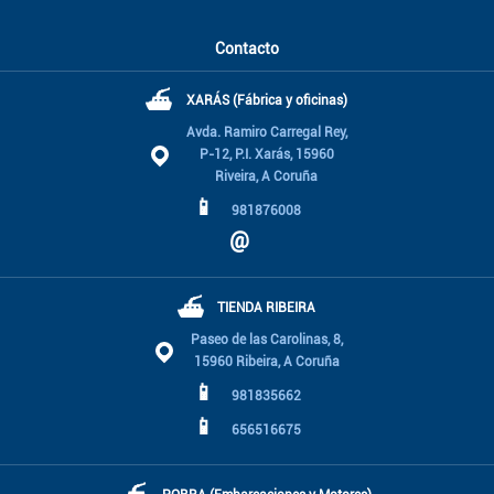
Contacto
⛴
XARÁS (Fábrica y oficinas)
Avda. Ramiro Carregal Rey,
P-12, P.I. Xarás, 15960
Riveira, A Coruña
📱
981876008
@
⛴
TIENDA RIBEIRA
Paseo de las Carolinas, 8,
15960 Ribeira, A Coruña
📱
981835662
📱
656516675