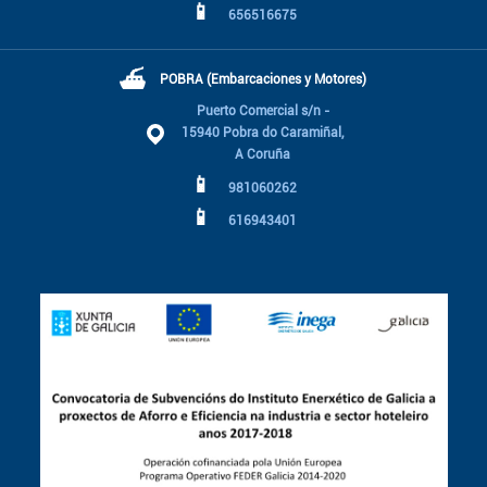
📱
656516675
⛴
POBRA (Embarcaciones y Motores)
Puerto Comercial s/n -
15940 Pobra do Caramiñal,
A Coruña
📱
981060262
📱
616943401