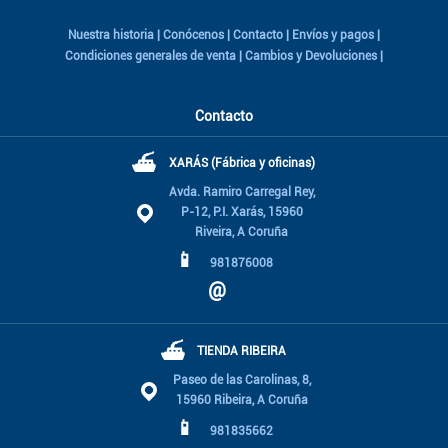
Nuestra historia
|
Conócenos
|
Contacto
|
Envíos y pagos
|
Condiciones generales de venta
|
Cambios y Devoluciones
|
Contacto
⛴
XARÁS (Fábrica y oficinas)
Avda. Ramiro Carregal Rey,
P-12, P.I. Xarás, 15960
Riveira, A Coruña
📱
981876008
@
⛴
TIENDA RIBEIRA
Paseo de las Carolinas, 8,
15960 Ribeira, A Coruña
📱
981835662