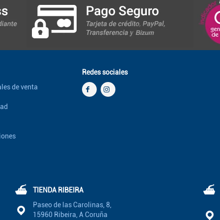
Redes sociales
les de venta
dad
iones
⛴
⛴
TIENDA RIBEIRA
Paseo de las Carolinas, 8,
15960 Ribeira, A Coruña