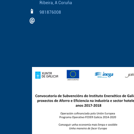
Ribeira, A Coruña
📱
981876008
@