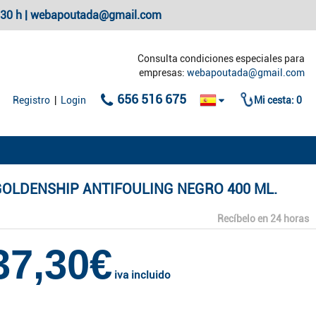
20:30 h | webapoutada@gmail.com
Consulta condiciones especiales para
empresas:
webapoutada@gmail.com
656 516 675
Registro
|
Login
Mi cesta:
0
OLDENSHIP ANTIFOULING NEGRO 400 ML.
Recíbelo en 24 horas
37,30€
iva incluido