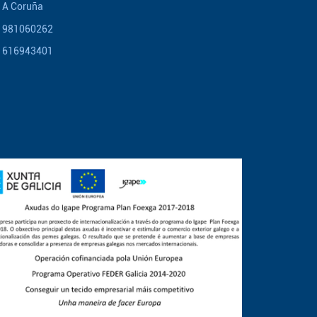
A Coruña
981060262
616943401