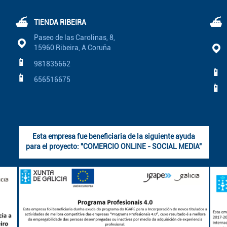
⛴
⛴
TIENDA RIBEIRA
Paseo de las Carolinas, 8,
15960 Ribeira, A Coruña
📱
981835662
📱
📱
656516675
📱
Esta empresa fue beneficiaria de la siguiente ayuda
para el proyecto: "COMERCIO ONLINE - SOCIAL MEDIA"