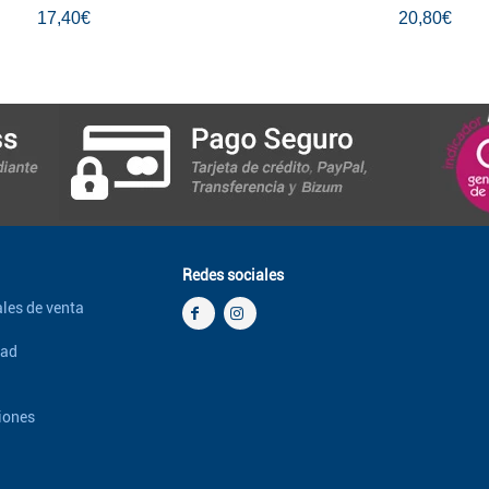
17,40€
20,80€
Redes sociales
les de venta
dad
iones