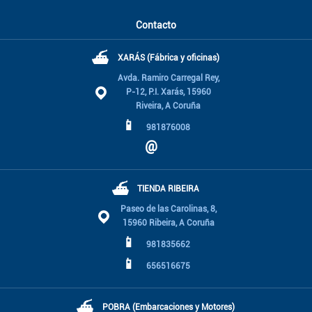
Contacto
⛴
XARÁS (Fábrica y oficinas)
Avda. Ramiro Carregal Rey,
P-12, P.I. Xarás, 15960
Riveira, A Coruña
📱
981876008
@
⛴
TIENDA RIBEIRA
Paseo de las Carolinas, 8,
15960 Ribeira, A Coruña
📱
981835662
📱
656516675
⛴
POBRA (Embarcaciones y Motores)