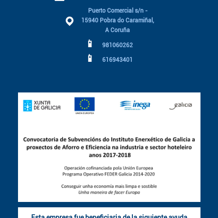
Puerto Comercial s/n -
15940 Pobra do Caramiñal,
A Coruña
📱
981060262
📱
616943401
Esta empresa fue beneficiaria de la siguiente ayuda