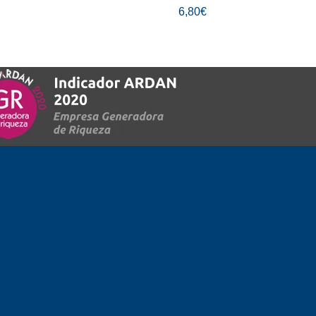
6,80€