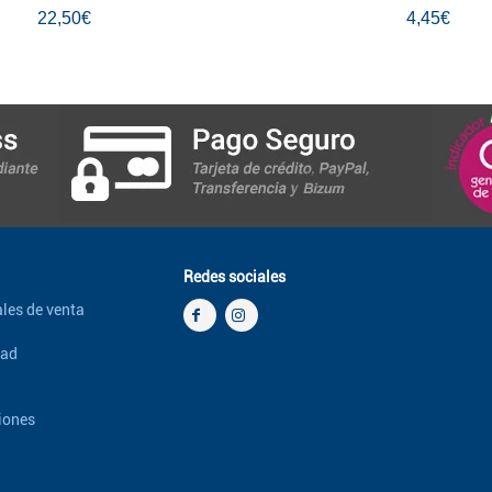
22,50€
4,45€
Redes sociales
les de venta
dad
iones