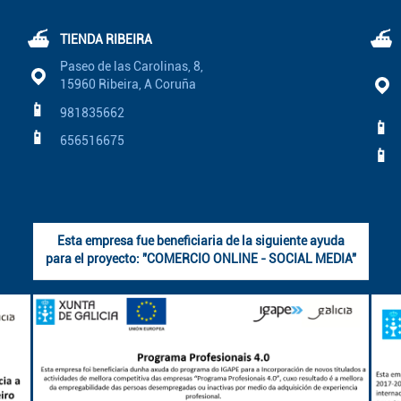
⛴
⛴
TIENDA RIBEIRA
Paseo de las Carolinas, 8,
15960 Ribeira, A Coruña
📱
981835662
📱
📱
656516675
📱
Esta empresa fue beneficiaria de la siguiente ayuda
para el proyecto: "COMERCIO ONLINE - SOCIAL MEDIA"