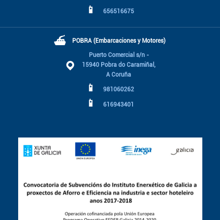
📱
656516675
⛴
POBRA (Embarcaciones y Motores)
Puerto Comercial s/n -
15940 Pobra do Caramiñal,
A Coruña
📱
981060262
📱
616943401