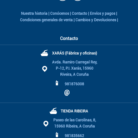
Nuestra historia
|
Conócenos
|
Contacto
|
Envíos y pagos
|
Condiciones generales de venta
|
Cambios y Devoluciones
|
Contacto
⛴
XARÁS (Fábrica y oficinas)
Avda. Ramiro Carregal Rey,
P-12, P.I. Xarás, 15960
Riveira, A Coruña
📱
981876008
@
⛴
TIENDA RIBEIRA
Paseo de las Carolinas, 8,
15960 Ribeira, A Coruña
📱
981835662