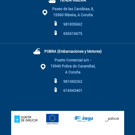
⛴
TIENDA RIBEIRA
Paseo de las Carolinas, 8,
15960 Ribeira, A Coruña
📱
981835662
📱
656516675
⛴
POBRA (Embarcaciones y Motores)
Puerto Comercial s/n -
15940 Pobra do Caramiñal,
A Coruña
📱
981060262
📱
616943401