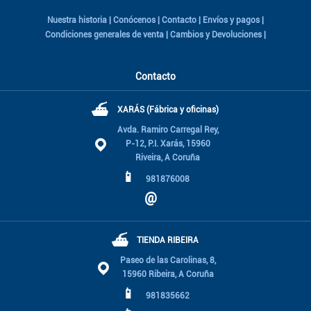
Nuestra historia
|
Conócenos
|
Contacto
|
Envíos y pagos
|
Condiciones generales de venta
|
Cambios y Devoluciones
|
Contacto
⛴
XARÁS (Fábrica y oficinas)
Avda. Ramiro Carregal Rey,
P-12, P.I. Xarás, 15960
Riveira, A Coruña
📱
981876008
@
⛴
TIENDA RIBEIRA
Paseo de las Carolinas, 8,
15960 Ribeira, A Coruña
📱
981835662