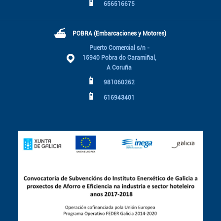
📱
656516675
⛴
POBRA (Embarcaciones y Motores)
Puerto Comercial s/n -
15940 Pobra do Caramiñal,
A Coruña
📱
981060262
📱
616943401