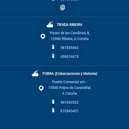
@
⛴
TIENDA RIBEIRA
Paseo de las Carolinas, 8,
15960 Ribeira, A Coruña
📱
981835662
📱
656516675
⛴
POBRA (Embarcaciones y Motores)
Puerto Comercial s/n -
15940 Pobra do Caramiñal,
A Coruña
📱
981060262
📱
616943401