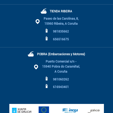
⛴
TIENDA RIBEIRA
Paseo de las Carolinas, 8,
15960 Ribeira, A Coruña
📱
981835662
📱
656516675
⛴
POBRA (Embarcaciones y Motores)
Puerto Comercial s/n -
15940 Pobra do Caramiñal,
A Coruña
📱
981060262
📱
616943401