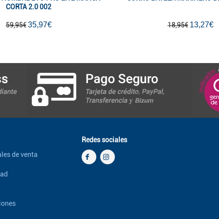
CORTA 2.0 002
35,97€
13,27€
59,95€
18,95€
Redes sociales
les de venta
dad
iones