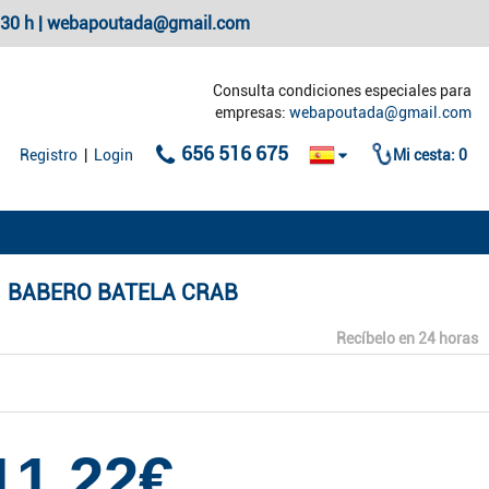
20:30 h | webapoutada@gmail.com
Consulta condiciones especiales para
empresas:
webapoutada@gmail.com
656 516 675
Registro
|
Login
Mi cesta:
0
BABERO BATELA CRAB
Recíbelo en 24 horas
11,22€