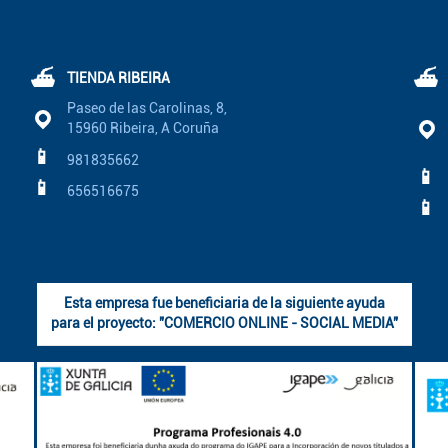
⛴
⛴
TIENDA RIBEIRA
Paseo de las Carolinas, 8,
15960 Ribeira, A Coruña
📱
981835662
📱
📱
656516675
📱
Esta empresa fue beneficiaria de la siguiente ayuda
para el proyecto: "COMERCIO ONLINE - SOCIAL MEDIA"