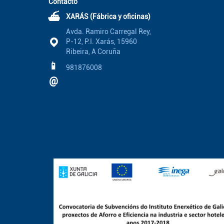
Contacto
⛴
XARÁS (Fábrica y oficinas)
Avda. Ramiro Carregal Rey,
P-12, P.I. Xarás, 15960
Ribeira, A Coruña
📱
981876008
@