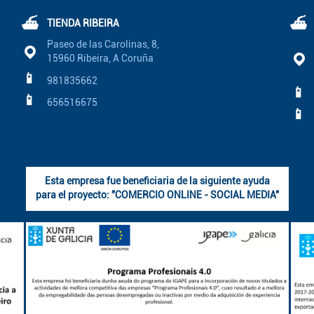
⛴
⛴
TIENDA RIBEIRA
Paseo de las Carolinas, 8,
15960 Ribeira, A Coruña
📱
981835662
📱
📱
656516675
📱
Esta empresa fue beneficiaria de la siguiente ayuda
para el proyecto: "COMERCIO ONLINE - SOCIAL MEDIA"