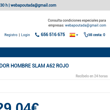
20:30 h | webapoutada@gmail.com
Consulta condiciones especiales para
empresas:
webapoutada@gmail.com
656 516 675
Registro
|
Login
Mi cesta:
0
DOR HOMBRE SLAM A62 ROJO
Recíbelo en 24 horas
29,04€