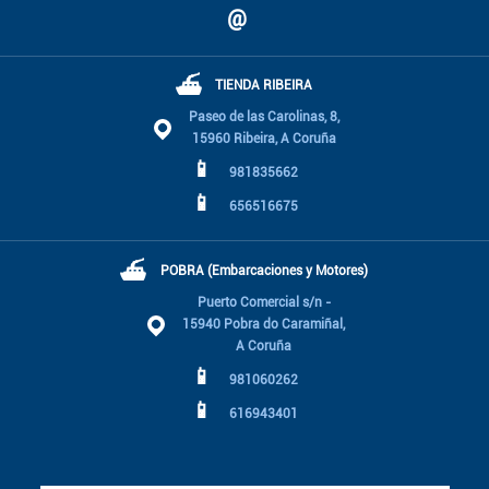
@
⛴
TIENDA RIBEIRA
Paseo de las Carolinas, 8,
15960 Ribeira, A Coruña
📱
981835662
📱
656516675
⛴
POBRA (Embarcaciones y Motores)
Puerto Comercial s/n -
15940 Pobra do Caramiñal,
A Coruña
📱
981060262
📱
616943401