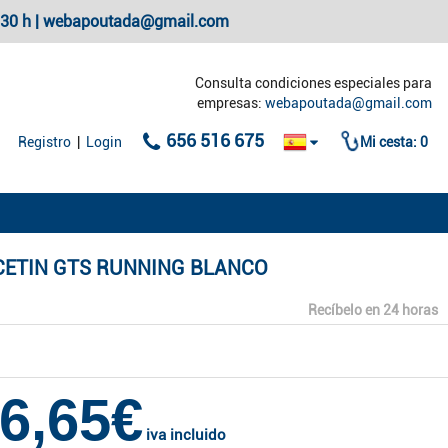
20:30 h | webapoutada@gmail.com
Consulta condiciones especiales para
empresas:
webapoutada@gmail.com
656 516 675
Registro
|
Login
Mi cesta:
0
CETIN GTS RUNNING BLANCO
Recíbelo en 24 horas
6,65€
iva incluido