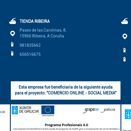
⛴
⛴
TIENDA RIBEIRA
Paseo de las Carolinas, 8,
15960 Ribeira, A Coruña
📱
981835662
📱
📱
656516675
📱
Esta empresa fue beneficiaria de la siguiente ayuda
para el proyecto: "COMERCIO ONLINE - SOCIAL MEDIA"