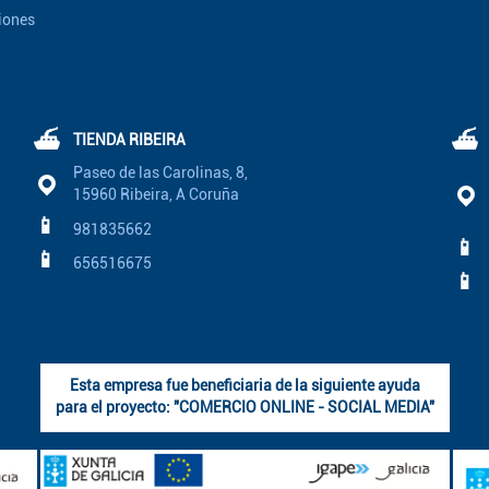
iones
⛴
⛴
TIENDA RIBEIRA
Paseo de las Carolinas, 8,
15960 Ribeira, A Coruña
📱
981835662
📱
📱
656516675
📱
Esta empresa fue beneficiaria de la siguiente ayuda
para el proyecto: "COMERCIO ONLINE - SOCIAL MEDIA"