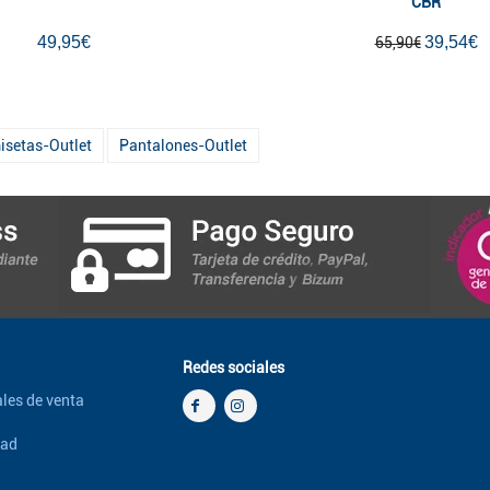
CBR
49,95€
39,54€
65,90€
setas-Outlet
Pantalones-Outlet
Redes sociales
les de venta
dad