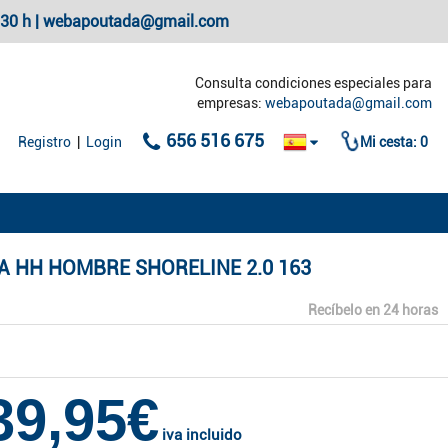
20:30 h | webapoutada@gmail.com
Consulta condiciones especiales para
empresas:
webapoutada@gmail.com
656 516 675
Registro
|
Login
Mi cesta:
0
A HH HOMBRE SHORELINE 2.0 163
Recíbelo en 24 horas
39,95€
iva incluido