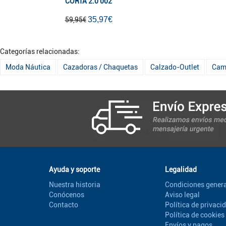
CORTA 2.0 002
35,97€
59,95€
Categorías relacionadas:
Moda Náutica
Cazadoras / Chaquetas
Calzado-Outlet
Cami
Ayuda y soporte
Legalidad
Nuestra historia
Condiciones genera
Conócenos
Aviso legal
Contacto
Política de privaci
Política de cookies
Envíos y pagos