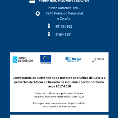
⛴
POBRA (Embarcaciones y Motores)
Puerto Comercial s/n -
15940 Pobra do Caramiñal,
A Coruña
📱
981060262
📱
616943401