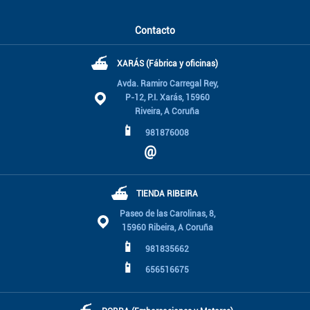
Contacto
⛴
XARÁS (Fábrica y oficinas)
Avda. Ramiro Carregal Rey,
P-12, P.I. Xarás, 15960
Riveira, A Coruña
📱
981876008
@
⛴
TIENDA RIBEIRA
Paseo de las Carolinas, 8,
15960 Ribeira, A Coruña
📱
981835662
📱
656516675