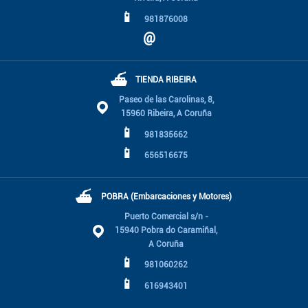
📱
981876008
@
⛴
TIENDA RIBEIRA
Paseo de las Carolinas, 8,
15960 Ribeira, A Coruña
📱
981835662
📱
656516675
⛴
POBRA (Embarcaciones y Motores)
Puerto Comercial s/n -
15940 Pobra do Caramiñal,
A Coruña
📱
981060262
📱
616943401