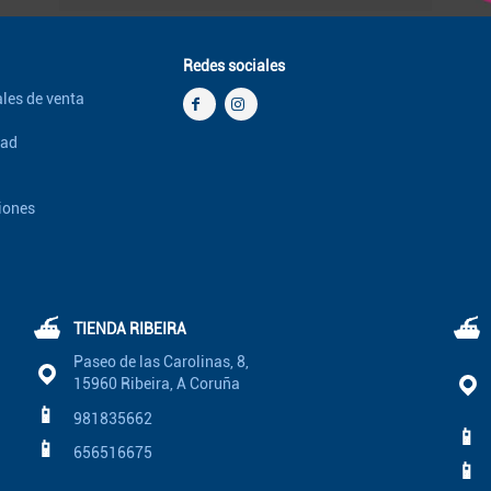
Redes sociales
les de venta
dad
iones
⛴
⛴
TIENDA RIBEIRA
Paseo de las Carolinas, 8,
15960 Ribeira, A Coruña
📱
981835662
📱
📱
656516675
📱