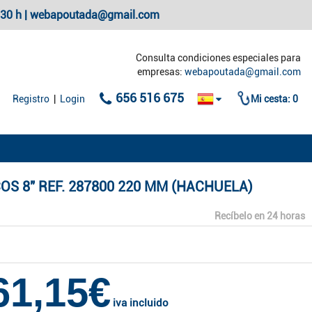
20:30 h | webapoutada@gmail.com
Consulta condiciones especiales para
empresas:
webapoutada@gmail.com
656 516 675
Registro
|
Login
Mi cesta:
0
OS 8" REF. 287800 220 MM (HACHUELA)
Recíbelo en 24 horas
61,15€
iva incluido