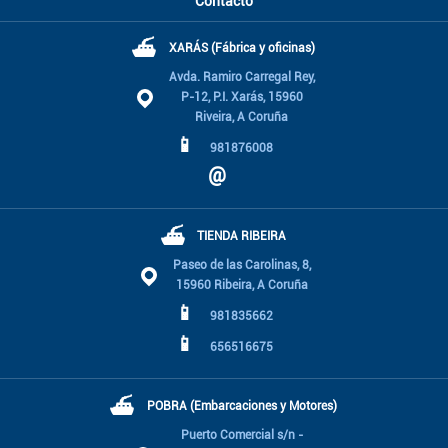
Contacto
⛴
XARÁS (Fábrica y oficinas)
Avda. Ramiro Carregal Rey,
P-12, P.I. Xarás, 15960
Riveira, A Coruña
📱
981876008
@
⛴
TIENDA RIBEIRA
Paseo de las Carolinas, 8,
15960 Ribeira, A Coruña
📱
981835662
📱
656516675
⛴
POBRA (Embarcaciones y Motores)
Puerto Comercial s/n -