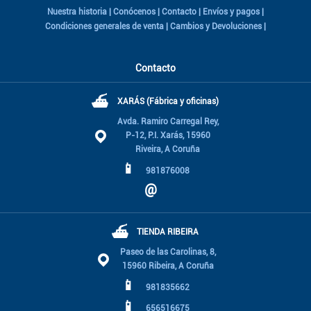
Nuestra historia
|
Conócenos
|
Contacto
|
Envíos y pagos
|
Condiciones generales de venta
|
Cambios y Devoluciones
|
Contacto
⛴
XARÁS (Fábrica y oficinas)
Avda. Ramiro Carregal Rey,
P-12, P.I. Xarás, 15960
Riveira, A Coruña
📱
981876008
@
⛴
TIENDA RIBEIRA
Paseo de las Carolinas, 8,
15960 Ribeira, A Coruña
📱
981835662
📱
656516675