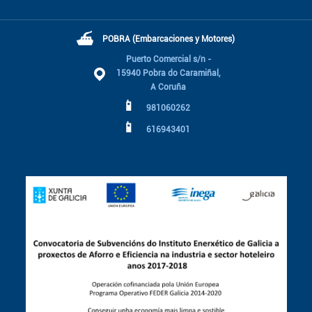
⛴
POBRA (Embarcaciones y Motores)
Puerto Comercial s/n -
15940 Pobra do Caramiñal,
A Coruña
📱
981060262
📱
616943401