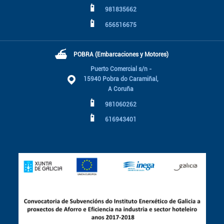
📱
981835662
📱
656516675
⛴
POBRA (Embarcaciones y Motores)
Puerto Comercial s/n -
15940 Pobra do Caramiñal,
A Coruña
📱
981060262
📱
616943401