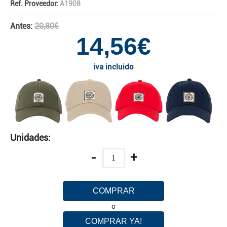
Ref. Proveedor:
A1908
Antes:
20,80€
14,56€
iva incluido
Unidades:
-
+
COMPRAR
o
COMPRAR YA!