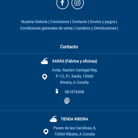
Nuestra historia
|
Conócenos
|
Contacto
|
Envíos y pagos
|
Condiciones generales de venta
|
Cambios y Devoluciones
|
Contacto
⛴
XARÁS (Fábrica y oficinas)
Avda. Ramiro Carregal Rey,
P-12, P.I. Xarás, 15960
Riveira, A Coruña
📱
981876008
@
⛴
TIENDA RIBEIRA
Paseo de las Carolinas, 8,
15960 Ribeira, A Coruña