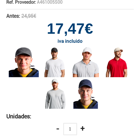
Ref. Proveedor:
A461005S00
Antes:
24,95€
17,47€
iva incluido
Unidades:
-
+