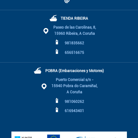
⛴
TIENDA RIBEIRA
Paseo de las Carolinas, 8,
15960 Ribeira, A Coruña
📱
981835662
📱
656516675
⛴
POBRA (Embarcaciones y Motores)
Puerto Comercial s/n -
15940 Pobra do Caramiñal,
A Coruña
📱
981060262
📱
616943401