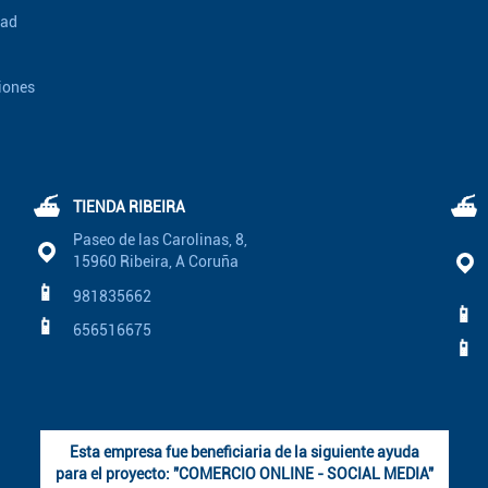
dad
iones
⛴
⛴
TIENDA RIBEIRA
Paseo de las Carolinas, 8,
15960 Ribeira, A Coruña
📱
981835662
📱
📱
656516675
📱
Esta empresa fue beneficiaria de la siguiente ayuda
para el proyecto: "COMERCIO ONLINE - SOCIAL MEDIA"