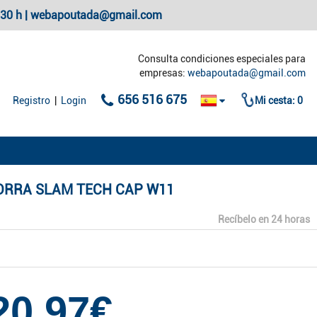
20:30 h | webapoutada@gmail.com
Consulta condiciones especiales para
empresas:
webapoutada@gmail.com
656 516 675
Registro
|
Login
Mi cesta:
0
ORRA SLAM TECH CAP W11
Recíbelo en 24 horas
20,97€