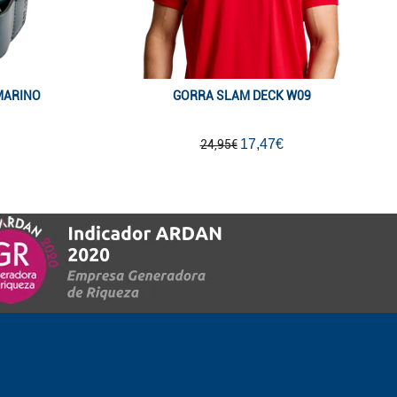
MARINO
GORRA SLAM DECK W09
17,47€
24,95€