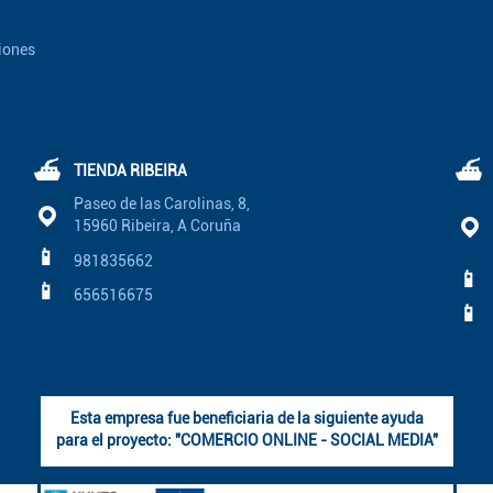
iones
⛴
⛴
TIENDA RIBEIRA
Paseo de las Carolinas, 8,
15960 Ribeira, A Coruña
📱
981835662
📱
📱
656516675
📱
Esta empresa fue beneficiaria de la siguiente ayuda
para el proyecto: "COMERCIO ONLINE - SOCIAL MEDIA"