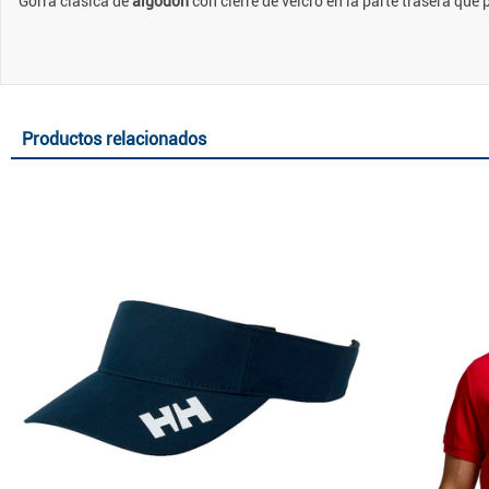
Gorra clásica de
algodón
con cierre de velcro en la parte trasera que 
Productos relacionados