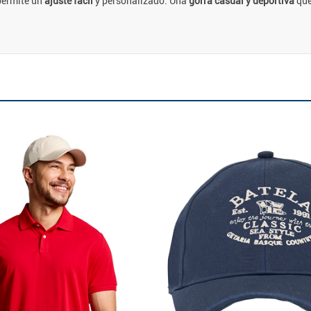
permite un
ajuste fácil
y personalizado. Una
gorra casual y deportiva
que