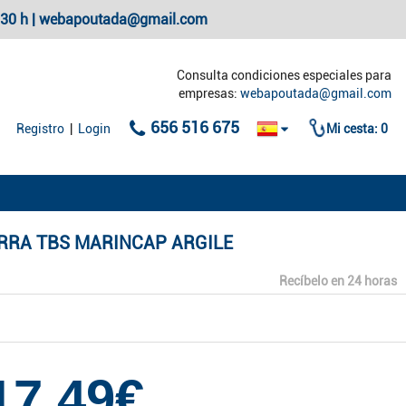
20:30 h | webapoutada@gmail.com
Consulta condiciones especiales para
empresas:
webapoutada@gmail.com
656 516 675
Registro
|
Login
Mi cesta:
0
RRA TBS MARINCAP ARGILE
Recíbelo en 24 horas
17,49€