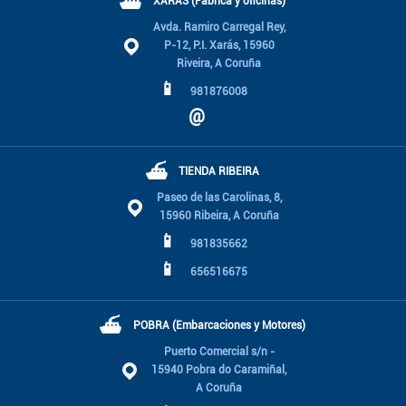
⛴
XARÁS (Fábrica y oficinas)
Avda. Ramiro Carregal Rey,
P-12, P.I. Xarás, 15960
Riveira, A Coruña
📱
981876008
@
⛴
TIENDA RIBEIRA
Paseo de las Carolinas, 8,
15960 Ribeira, A Coruña
📱
981835662
📱
656516675
⛴
POBRA (Embarcaciones y Motores)
Puerto Comercial s/n -
15940 Pobra do Caramiñal,
A Coruña