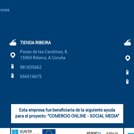
iones
⛴
⛴
TIENDA RIBEIRA
Paseo de las Carolinas, 8,
15960 Ribeira, A Coruña
📱
981835662
📱
📱
656516675
📱
Esta empresa fue beneficiaria de la siguiente ayuda
para el proyecto: "COMERCIO ONLINE - SOCIAL MEDIA"