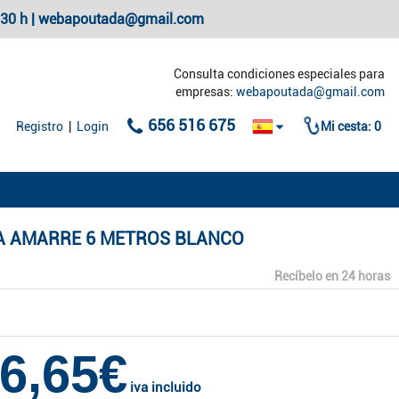
20:30 h | webapoutada@gmail.com
Consulta condiciones especiales para
empresas:
webapoutada@gmail.com
656 516 675
Registro
|
Login
Mi cesta:
0
A AMARRE 6 METROS BLANCO
Recíbelo en 24 horas
6,65€
iva incluido