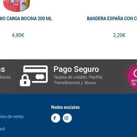
IO CARGA BOCINA 200 ML
BANDERA ESPAÑA CON 
4,95€
2,20€
Redes sociales
les de venta
dad