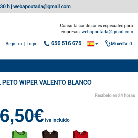
20:30 h | webapoutada@gmail.com
Consulta condiciones especiales para
empresas:
webapoutada@gmail.com
656 516 675
Registro
|
Login
Mi cesta:
0
 PETO WIPER VALENTO BLANCO
Recíbelo en 24 horas
6,50€
iva incluido