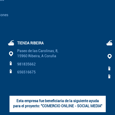
iones
⛴
⛴
TIENDA RIBEIRA
Paseo de las Carolinas, 8,
15960 Ribeira, A Coruña
📱
981835662
📱
📱
656516675
📱
Esta empresa fue beneficiaria de la siguiente ayuda
para el proyecto: "COMERCIO ONLINE - SOCIAL MEDIA"