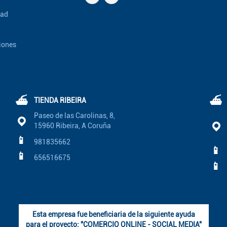
dad
iones
⛴
⛴
TIENDA RIBEIRA
Paseo de las Carolinas, 8,
15960 Ribeira, A Coruña
📱
981835662
📱
📱
656516675
📱
Esta empresa fue beneficiaria de la siguiente ayuda
para el proyecto: "COMERCIO ONLINE - SOCIAL MEDIA"