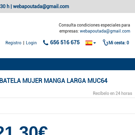
20:30 h | webapoutada@gmail.com
Consulta condiciones especiales para
empresas:
webapoutada@gmail.com
656 516 675
Registro
|
Login
Mi cesta:
0
BATELA MUJER MANGA LARGA MUC64
Recíbelo en 24 horas
21,30€