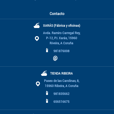
Contacto
⛴
XARÁS (Fábrica y oficinas)
Avda. Ramiro Carregal Rey,
P-12, P.I. Xarás, 15960
Riveira, A Coruña
📱
981876008
@
⛴
TIENDA RIBEIRA
Paseo de las Carolinas, 8,
15960 Ribeira, A Coruña
📱
981835662
📱
656516675