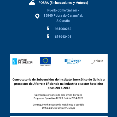
⛴
POBRA (Embarcaciones y Motores)
Puerto Comercial s/n -
15940 Pobra do Caramiñal,
A Coruña
📱
981060262
📱
616943401