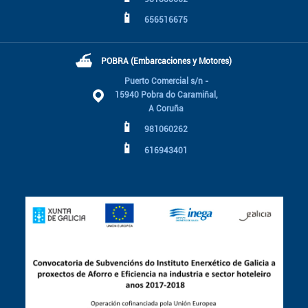
📱
656516675
⛴
POBRA (Embarcaciones y Motores)
Puerto Comercial s/n -
15940 Pobra do Caramiñal,
A Coruña
📱
981060262
📱
616943401