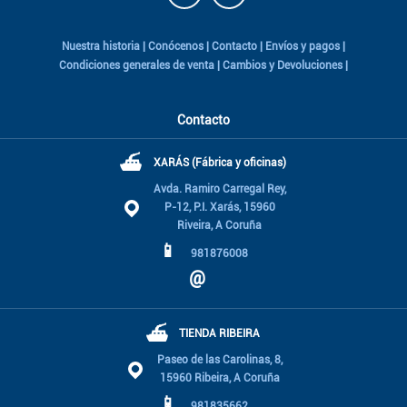
Nuestra historia
|
Conócenos
|
Contacto
|
Envíos y pagos
|
Condiciones generales de venta
|
Cambios y Devoluciones
|
Contacto
⛴
XARÁS (Fábrica y oficinas)
Avda. Ramiro Carregal Rey,
P-12, P.I. Xarás, 15960
Riveira, A Coruña
📱
981876008
@
⛴
TIENDA RIBEIRA
Paseo de las Carolinas, 8,
15960 Ribeira, A Coruña
📱
981835662