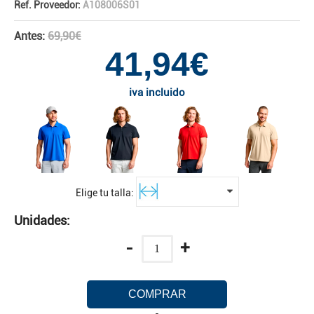
Ref. Proveedor:
A108006S01
Antes:
69,90€
41,94€
iva incluido
Elige tu talla:
Unidades:
-
+
COMPRAR