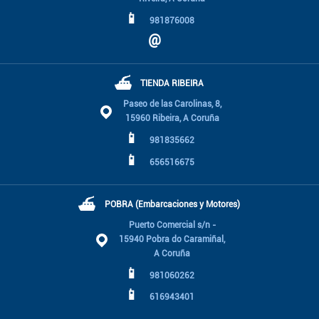
📱
981876008
@
⛴
TIENDA RIBEIRA
Paseo de las Carolinas, 8,
15960 Ribeira, A Coruña
📱
981835662
📱
656516675
⛴
POBRA (Embarcaciones y Motores)
Puerto Comercial s/n -
15940 Pobra do Caramiñal,
A Coruña
📱
981060262
📱
616943401