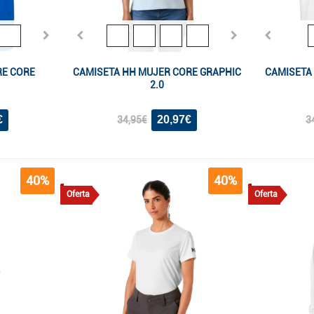
RE CORE
CAMISETA HH MUJER CORE GRAPHIC
CAMISETA
2.0
€
20,97€
34,95€
3
40%
40%
Oferta
Oferta