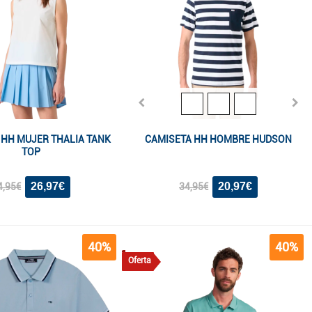
 HH MUJER THALIA TANK
CAMISETA HH HOMBRE HUDSON
TOP
26,97€
20,97€
4,95€
34,95€
40%
40%
Oferta