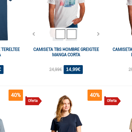
 TERELTEE
CAMISETA TBS HOMBRE GREIGTEE
CAMISETA
A
MANGA CORTA
€
14,99€
24,99€
2
40%
40%
Oferta
Oferta