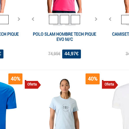
ECH PIQUE
POLO SLAM HOMBRE TECH PIQUE
CAMISET
EVO M/C
€
44,97€
74,95€
3
40%
40%
Oferta
Oferta