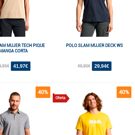
AM MUJER TECH PIQUE
POLO SLAM MUJER DECK WS
MANGA CORTA
41,97€
29,94€
9,95€
49,90€
40%
40%
Oferta