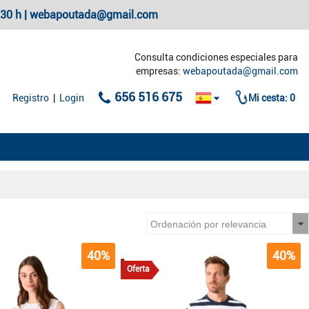
20:30 h | webapoutada@gmail.com
Consulta condiciones especiales para
empresas:
webapoutada@gmail.com
656 516 675
Registro
|
Login
Mi cesta:
0
40%
40%
Oferta