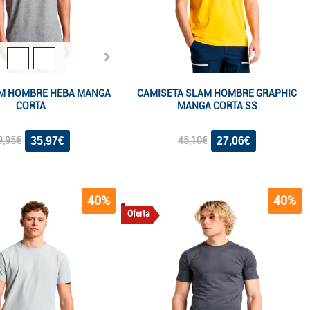
M HOMBRE HEBA MANGA
CAMISETA SLAM HOMBRE GRAPHIC
CORTA
MANGA CORTA SS
35,97€
27,06€
9,95€
45,10€
40%
40%
Oferta