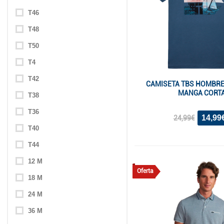
T46
T48
T50
T4
T42
CAMISETA TBS HOMBRE
MANGA CORT
T38
T36
14,99
24,99€
T40
T44
12 M
Oferta
18 M
24 M
36 M