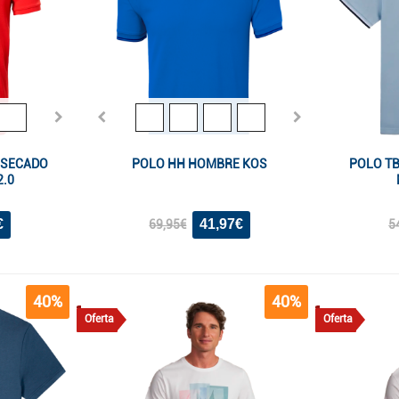
 SECADO
POLO HH HOMBRE KOS
POLO T
2.0
€
41,97€
69,95€
5
40%
40%
Oferta
Oferta