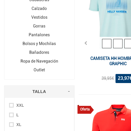
Calzado
Vestidos
Gorras
Pantalones
Bolsos y Mochilas
Bañadores
CAMISETA HH HOMB
Ropa de Navegación
GRAPHIC
Outlet
23,97
39,95€
TALLA
XXL
Oferta
L
XL