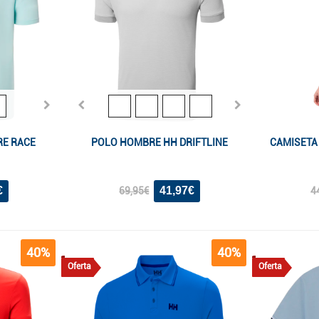
RE RACE
POLO HOMBRE HH DRIFTLINE
CAMISETA
€
41,97€
69,95€
4
40%
40%
Oferta
Oferta