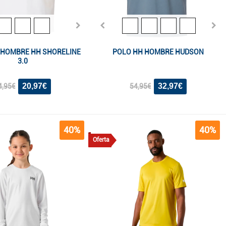
 HOMBRE HH SHORELINE
POLO HH HOMBRE HUDSON
3.0
20,97€
32,97€
4,95€
54,95€
40%
40%
Oferta