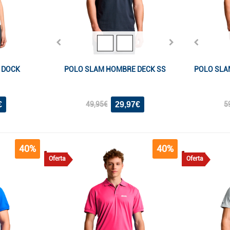
 DOCK
POLO SLAM HOMBRE DECK SS
POLO SLA
€
29,97€
49,95€
5
40%
40%
Oferta
Oferta