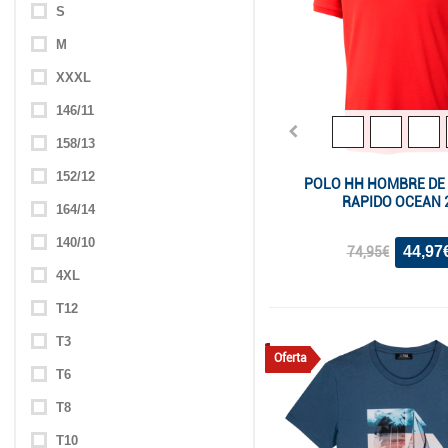
S
M
XXXL
146/11
158/13
152/12
POLO HH HOMBRE DE
RAPIDO OCEAN 
164/14
140/10
44,97
74,95€
4XL
T12
T3
Oferta
T6
T8
T10