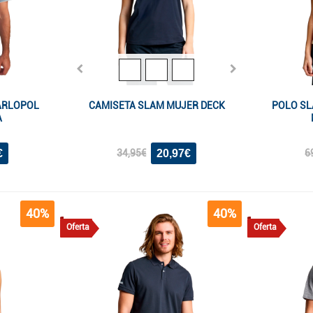
ARLOPOL
CAMISETA SLAM MUJER DECK
POLO SL
A
€
20,97€
34,95€
6
40%
40%
Oferta
Oferta