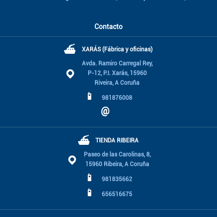
Contacto
⛴
XARÁS (Fábrica y oficinas)
Avda. Ramiro Carregal Rey,
P-12, P.I. Xarás, 15960
Riveira, A Coruña
📱
981876008
@
⛴
TIENDA RIBEIRA
Paseo de las Carolinas, 8,
15960 Ribeira, A Coruña
📱
981835662
📱
656516675