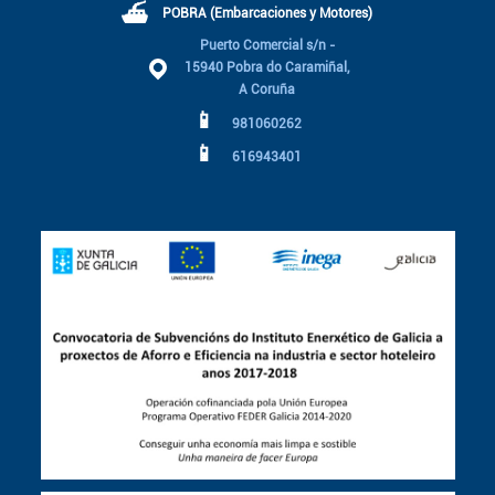
⛴
POBRA (Embarcaciones y Motores)
Puerto Comercial s/n -
15940 Pobra do Caramiñal,
A Coruña
📱
981060262
📱
616943401