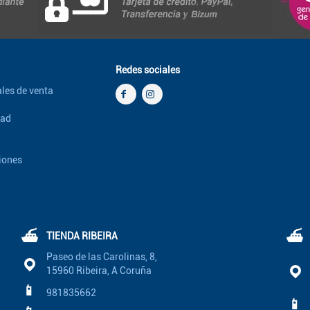
Redes sociales
les de venta
dad
iones
⛴
⛴
TIENDA RIBEIRA
Paseo de las Carolinas, 8,
15960 Ribeira, A Coruña
📱
981835662
📱