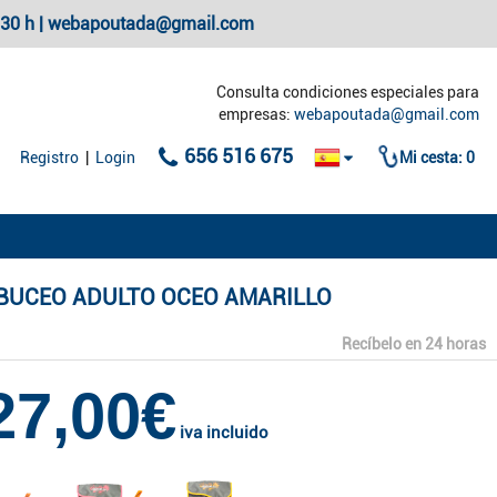
20:30 h | webapoutada@gmail.com
Consulta condiciones especiales para
empresas:
webapoutada@gmail.com
656 516 675
Registro
|
Login
Mi cesta:
0
 BUCEO ADULTO OCEO AMARILLO
Recíbelo en 24 horas
27,00€
iva incluido