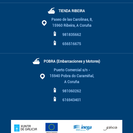
⛴
TIENDA RIBEIRA
Paseo de las Carolinas, 8,
15960 Ribeira, A Coruña
📱
981835662
📱
656516675
⛴
POBRA (Embarcaciones y Motores)
Puerto Comercial s/n -
15940 Pobra do Caramiñal,
A Coruña
📱
981060262
📱
616943401