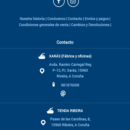
Nuestra historia
|
Conócenos
|
Contacto
|
Envíos y pagos
|
Condiciones generales de venta
|
Cambios y Devoluciones
|
Contacto
⛴
XARÁS (Fábrica y oficinas)
Avda. Ramiro Carregal Rey,
P-12, P.I. Xarás, 15960
Riveira, A Coruña
📱
981876008
@
⛴
TIENDA RIBEIRA
Paseo de las Carolinas, 8,
15960 Ribeira, A Coruña