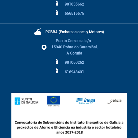
📱
981835662
📱
656516675
⛴
POBRA (Embarcaciones y Motores)
Puerto Comercial s/n -
15940 Pobra do Caramiñal,
A Coruña
📱
981060262
📱
616943401