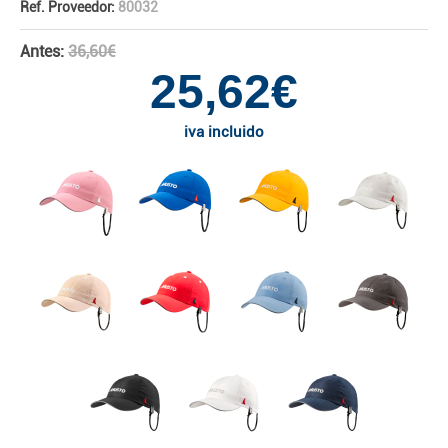
Ref. Proveedor:
80032
Antes:
36,60€
25,62€
iva incluido