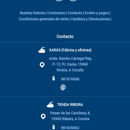
Nuestra historia
|
Conócenos
|
Contacto
|
Envíos y pagos
|
Condiciones generales de venta
|
Cambios y Devoluciones
|
Contacto
⛴
XARÁS (Fábrica y oficinas)
Avda. Ramiro Carregal Rey,
P-12, P.I. Xarás, 15960
Riveira, A Coruña
📱
981876008
@
⛴
TIENDA RIBEIRA
Paseo de las Carolinas, 8,
15960 Ribeira, A Coruña
📱
981835662