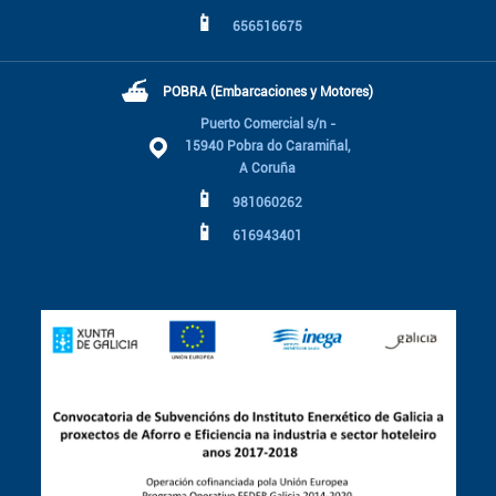
📱
656516675
⛴
POBRA (Embarcaciones y Motores)
Puerto Comercial s/n -
15940 Pobra do Caramiñal,
A Coruña
📱
981060262
📱
616943401