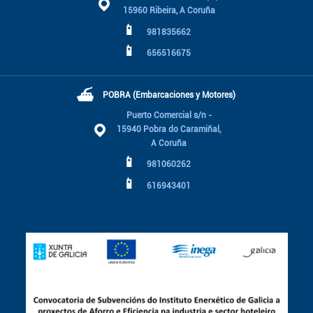
15960 Ribeira, A Coruña
📱
981835662
📱
656516675
⛴
POBRA (Embarcaciones y Motores)
Puerto Comercial s/n -
15940 Pobra do Caramiñal,
A Coruña
📱
981060262
📱
616943401