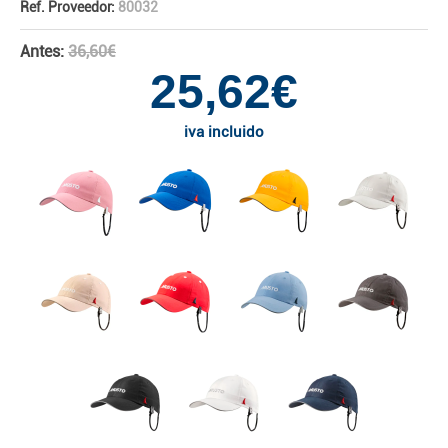
Ref. Proveedor:
80032
Antes:
36,60€
25,62€
iva incluido