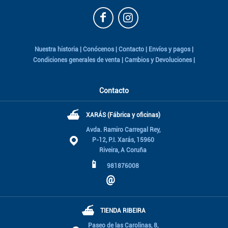
Nuestra historia
|
Conócenos
|
Contacto
|
Envíos y pagos
|
Condiciones generales de venta
|
Cambios y Devoluciones
|
Contacto
⛴
XARÁS (Fábrica y oficinas)
Avda. Ramiro Carregal Rey,
P-12, P.I. Xarás, 15960
Riveira, A Coruña
📱
981876008
@
⛴
TIENDA RIBEIRA
Paseo de las Carolinas, 8,