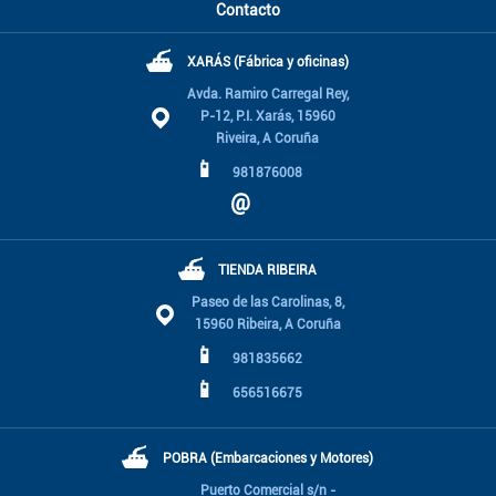
Contacto
⛴
XARÁS (Fábrica y oficinas)
Avda. Ramiro Carregal Rey,
P-12, P.I. Xarás, 15960
Riveira, A Coruña
📱
981876008
@
⛴
TIENDA RIBEIRA
Paseo de las Carolinas, 8,
15960 Ribeira, A Coruña
📱
981835662
📱
656516675
⛴
POBRA (Embarcaciones y Motores)
Puerto Comercial s/n -