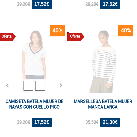
17,52€
17,52€
29,20€
29,20€
40%
40%
Oferta
Oferta
CAMISETA BATELA MUJER DE
MARSELLESA BATELA MUJER
RAYAS CON CUELLO PICO
MANGA LARGA
17,52€
21,30€
29,20€
35,50€