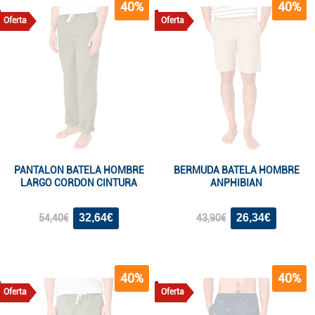
40%
40%
Oferta
Oferta
PANTALON BATELA HOMBRE
BERMUDA BATELA HOMBRE
LARGO CORDON CINTURA
ANPHIBIAN
32,64€
26,34€
54,40€
43,90€
40%
40%
Oferta
Oferta