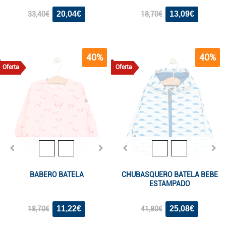
20,04€
13,09€
33,40€
18,70€
40%
40%
Oferta
Oferta
BABERO BATELA
CHUBASQUERO BATELA BEBE
ESTAMPADO
11,22€
25,08€
18,70€
41,80€