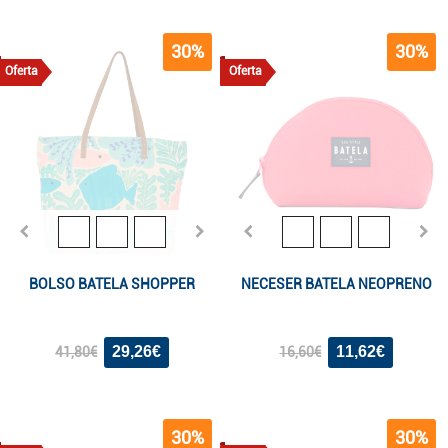
30%
30%
Oferta
Oferta
BOLSO BATELA SHOPPER
NECESER BATELA NEOPRENO
29,26€
11,62€
41,80€
16,60€
30%
30%