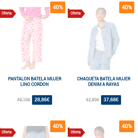
40%
40%
Oferta
Oferta
PANTALON BATELA MUJER
CHAQUETA BATELA MUJER
LINO CORDON
DENIM A RAYAS
28,86€
37,68€
48,10€
62,80€
40%
40%
Oferta
Oferta