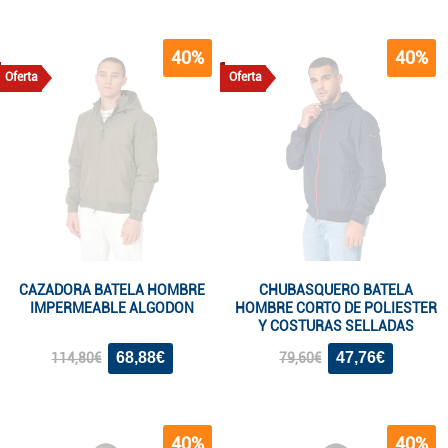
40%
40%
Oferta
Oferta
CAZADORA BATELA HOMBRE
CHUBASQUERO BATELA
IMPERMEABLE ALGODON
HOMBRE CORTO DE POLIESTER
Y COSTURAS SELLADAS
68,88€
47,76€
114,80€
79,60€
40%
40%