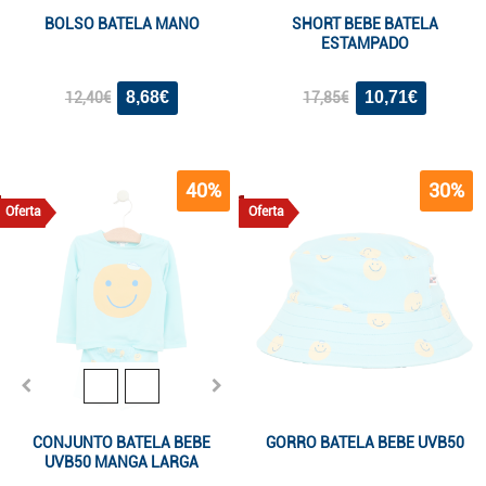
BOLSO BATELA MANO
SHORT BEBE BATELA
ESTAMPADO
8,68€
10,71€
12,40€
17,85€
40%
30%
Oferta
Oferta
CONJUNTO BATELA BEBE
GORRO BATELA BEBE UVB50
UVB50 MANGA LARGA