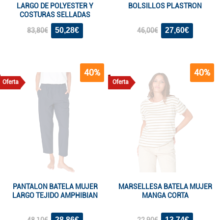
LARGO DE POLYESTER Y
BOLSILLOS PLASTRON
COSTURAS SELLADAS
50,28€
27,60€
83,80€
46,00€
40%
40%
Oferta
Oferta
PANTALON BATELA MUJER
MARSELLESA BATELA MUJER
LARGO TEJIDO AMPHIBIAN
MANGA CORTA
28,86€
13,74€