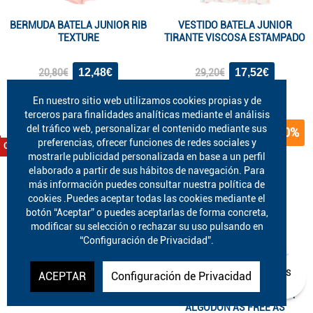
BERMUDA BATELA JUNIOR RIB
VESTIDO BATELA JUNIOR
TEXTURE
TIRANTE VISCOSA ESTAMPADO
12,48€
17,52€
20,80€
29,20€
En nuestro sitio web utilizamos cookies propias y de
terceros para finalidades analíticas mediante el análisis
del tráfico web, personalizar el contenido mediante sus
40%
40%
preferencias, ofrecer funciones de redes sociales y
Oferta
Oferta
mostrarle publicidad personalizada en base a un perfil
elaborado a partir de sus hábitos de navegación. Para
más información puedes consultar nuestra política de
cookies .Puedes aceptar todas las cookies mediante el
botón “Aceptar” o puedes aceptarlas de forma concreta,
modificar su selección o rechazar su uso pulsando en
“Configuración de Privacidad”.
¿EN QUÉ PODEMOS
ACEPTAR
Configuración de Privacidad
AYUDARLE?
BAÑADOR BATELA JUNIOR
BERMUDA BATELA JUNIOR
ALGODON AS FREE AS