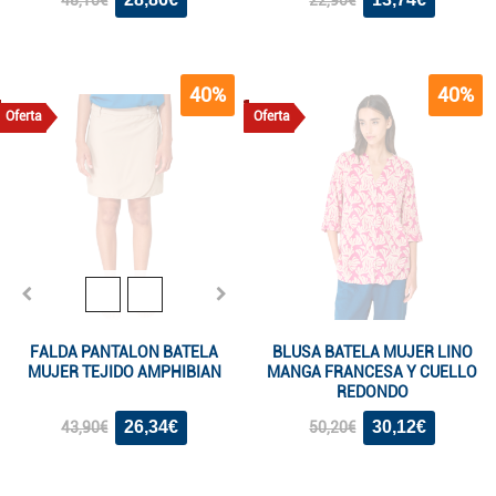
48,10€
22,90€
40%
40%
Oferta
Oferta
FALDA PANTALON BATELA
BLUSA BATELA MUJER LINO
MUJER TEJIDO AMPHIBIAN
MANGA FRANCESA Y CUELLO
REDONDO
26,34€
30,12€
43,90€
50,20€