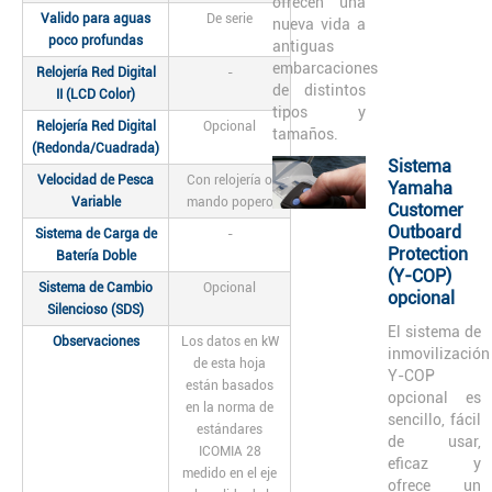
ofrecen una
Valido para aguas
De serie
nueva vida a
poco profundas
antiguas
embarcaciones
Relojería Red Digital
-
de distintos
II (LCD Color)
tipos y
Relojería Red Digital
Opcional
tamaños.
(Redonda/Cuadrada)
Sistema
Velocidad de Pesca
Con relojería o
Yamaha
Variable
mando popero
Customer
Outboard
Sistema de Carga de
-
Protection
Batería Doble
(Y-COP)
Sistema de Cambio
Opcional
opcional
Silencioso (SDS)
El sistema de
Observaciones
Los datos en kW
inmovilización
de esta hoja
Y-COP
están basados
opcional es
en la norma de
sencillo, fácil
estándares
de usar,
ICOMIA 28
eficaz y
medido en el eje
ofrece un