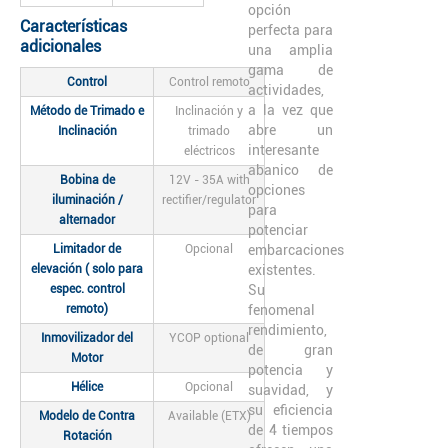
opción
Características
perfecta para
adicionales
una amplia
gama de
Control
Control remoto
actividades,
a la vez que
Método de Trimado e
Inclinación y
abre un
Inclinación
trimado
interesante
eléctricos
abanico de
Bobina de
12V - 35A with
opciones
iluminación /
rectifier/regulator
para
alternador
potenciar
Limitador de
Opcional
embarcaciones
elevación ( solo para
existentes.
espec. control
Su
remoto)
fenomenal
rendimiento,
Inmovilizador del
YCOP optional
de gran
Motor
potencia y
Hélice
Opcional
suavidad, y
su eficiencia
Modelo de Contra
Available (ETX)
de 4 tiempos
Rotación