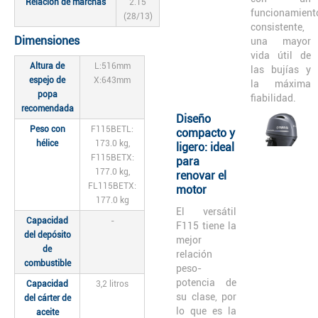
Relación de marchas
2.15
funcionamient
(28/13)
consistente,
Dimensiones
una mayor
vida útil de
Altura de
L:516mm
las bujías y
espejo de
X:643mm
la máxima
popa
fiabilidad.
recomendada
Diseño
Peso con
F115BETL:
compacto y
hélice
173.0 kg,
ligero: ideal
F115BETX:
para
177.0 kg,
renovar el
FL115BETX:
motor
177.0 kg
El versátil
Capacidad
-
F115 tiene la
del depósito
mejor
de
relación
combustible
peso-
potencia de
Capacidad
3,2 litros
su clase, por
del cárter de
lo que es la
aceite