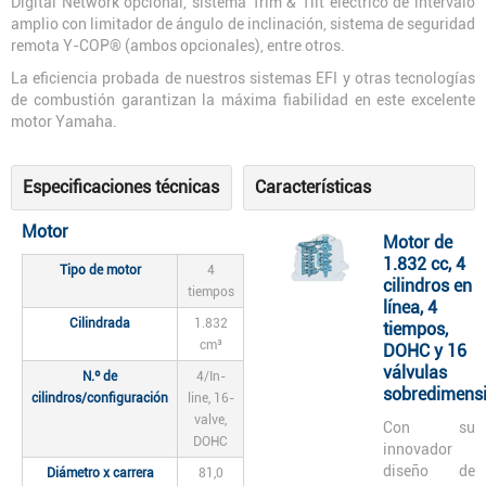
Digital Network opcional, sistema Trim & Tilt eléctrico de intervalo
amplio con limitador de ángulo de inclinación, sistema de seguridad
remota Y-COP® (ambos opcionales), entre otros.
La eficiencia probada de nuestros sistemas EFI y otras tecnologías
de combustión garantizan la máxima fiabilidad en este excelente
motor Yamaha.
Especificaciones técnicas
Características
Motor
Motor de
1.832 cc, 4
Tipo de motor
4
cilindros en
tiempos
línea, 4
Cilindrada
1.832
tiempos,
cm³
DOHC y 16
válvulas
N.º de
4/In-
sobredimens
cilindros/configuración
line, 16-
valve,
Con su
DOHC
innovador
diseño de
Diámetro x carrera
81,0