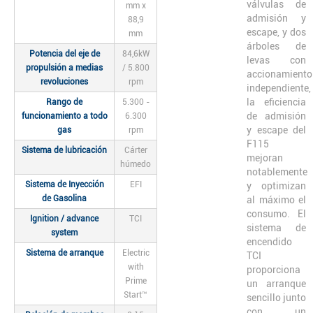
válvulas de
mm x
admisión y
88,9
escape, y dos
mm
árboles de
Potencia del eje de
84,6kW
levas con
propulsión a medias
/ 5.800
accionamiento
revoluciones
rpm
independiente,
la eficiencia
Rango de
5.300 -
de admisión
funcionamiento a todo
6.300
y escape del
gas
rpm
F115
Sistema de lubricación
Cárter
mejoran
húmedo
notablemente
Sistema de Inyección
EFI
y optimizan
de Gasolina
al máximo el
consumo. El
Ignition / advance
TCI
sistema de
system
encendido
Sistema de arranque
Electric
TCI
with
proporciona
Prime
un arranque
Start™
sencillo junto
con un