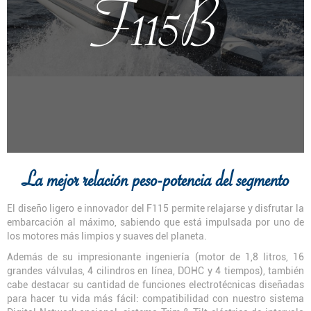
F115B
La mejor relación peso-potencia del segmento
El diseño ligero e innovador del F115 permite relajarse y disfrutar la
embarcación al máximo, sabiendo que está impulsada por uno de
los motores más limpios y suaves del planeta.
Además de su impresionante ingeniería (motor de 1,8 litros, 16
grandes válvulas, 4 cilindros en línea, DOHC y 4 tiempos), también
cabe destacar su cantidad de funciones electrotécnicas diseñadas
para hacer tu vida más fácil: compatibilidad con nuestro sistema