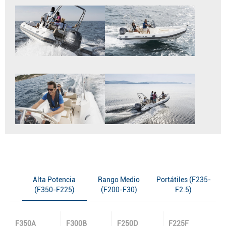
Alta Potencia
Rango Medio
Portátiles (F235-
(F350-F225)
(F200-F30)
F2.5)
F350A
F300B
F250D
F225F