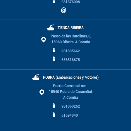
📱
981876008
@
⛴
TIENDA RIBEIRA
Paseo de las Carolinas, 8,
15960 Ribeira, A Coruña
📱
981835662
📱
656516675
⛴
POBRA (Embarcaciones y Motores)
Puerto Comercial s/n -
15940 Pobra do Caramiñal,
A Coruña
📱
981060262
📱
616943401