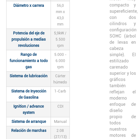
compacto y
Diámetro x carrera
56,0
supereficiente,
mm x
con dos
43,0
cilindros y
mm
configuración
Potencia del eje de
5,9kW /
SOHC (árbol
propulsión a medias
5.500
de levas en
revoluciones
rpm
cabeza
simple). El
Rango de
5.000 -
estilizado
funcionamiento a todo
6.000
carenado
gas
rpm
superior y los
Sistema de lubricación
Cárter
gráficos
húmedo
también
Sistema de Inyección
1-Carb
reflejan el
de Gasolina
moderno
enfoque de
Ignition / advance
CDI
diseño
system
propio de
Sistema de arranque
Manual
todos
nuestros
Relación de marchas
2.08
motores de
(27/13)