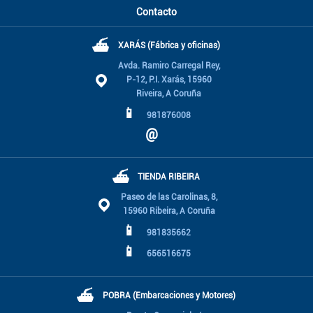
Contacto
⛴
XARÁS (Fábrica y oficinas)
Avda. Ramiro Carregal Rey,
P-12, P.I. Xarás, 15960
Riveira, A Coruña
📱
981876008
@
⛴
TIENDA RIBEIRA
Paseo de las Carolinas, 8,
15960 Ribeira, A Coruña
📱
981835662
📱
656516675
⛴
POBRA (Embarcaciones y Motores)