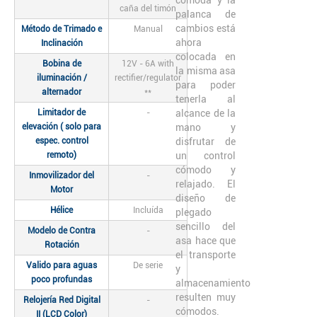
caña del timón
palanca de
cambios está
Método de Trimado e
Manual
ahora
Inclinación
colocada en
Bobina de
12V - 6A with
la misma asa
iluminación /
rectifier/regulator
para poder
alternador
**
tenerla al
Limitador de
-
alcance de la
elevación ( solo para
mano y
espec. control
disfrutar de
remoto)
un control
cómodo y
Inmovilizador del
-
relajado. El
Motor
diseño de
Hélice
Incluída
plegado
sencillo del
Modelo de Contra
-
asa hace que
Rotación
el transporte
Valido para aguas
De serie
y
poco profundas
almacenamiento
resulten muy
Relojería Red Digital
-
cómodos.
II (LCD Color)