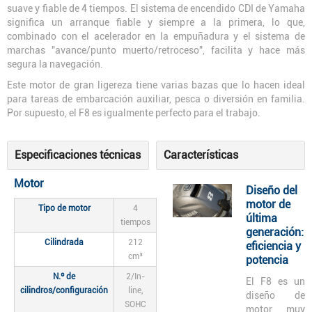
suave y fiable de 4 tiempos. El sistema de encendido CDI de Yamaha
significa un arranque fiable y siempre a la primera, lo que,
combinado con el acelerador en la empuñadura y el sistema de
marchas "avance/punto muerto/retroceso", facilita y hace más
segura la navegación.
Este motor de gran ligereza tiene varias bazas que lo hacen ideal
para tareas de embarcación auxiliar, pesca o diversión en familia.
Por supuesto, el F8 es igualmente perfecto para el trabajo.
Especificaciones técnicas
Características
Motor
Diseño del
motor de
Tipo de motor
4
última
tiempos
generación:
Cilindrada
212
eficiencia y
cm³
potencia
N.º de
2/In-
El F8 es un
cilindros/configuración
line,
diseño de
SOHC
motor muy