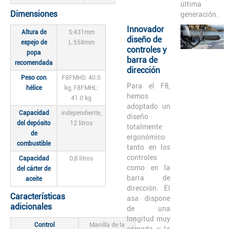
última
Dimensiones
generación.
Innovador
Altura de
S:431mm
diseño de
espejo de
L:558mm
controles y
popa
barra de
recomendada
dirección
Peso con
F8FMHS: 40.0
Para el F8,
hélice
kg, F8FMHL:
hemos
41.0 kg
adoptado un
Capacidad
independiente,
diseño
del depósito
12 litros
totalmente
de
ergonómico
combustible
tanto en los
controles
Capacidad
0,8 litros
como en la
del cárter de
barra de
aceite
dirección. El
Características
asa dispone
adicionales
de una
longitud muy
Control
Manilla de la
cómoda y la