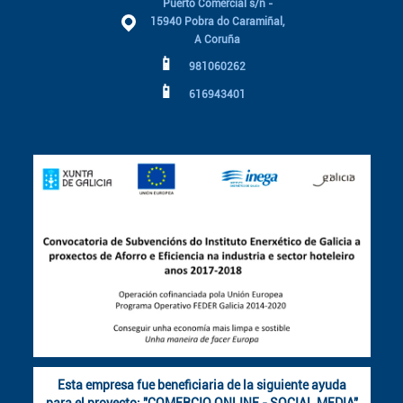
Puerto Comercial s/n -
15940 Pobra do Caramiñal,
A Coruña
📱
981060262
📱
616943401
Esta empresa fue beneficiaria de la siguiente ayuda