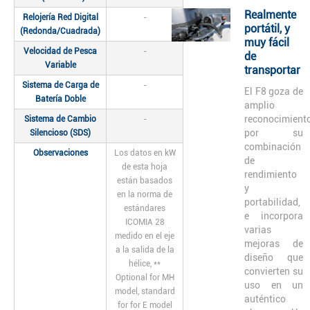
Realmente
Relojería Red Digital
-
portátil, y
(Redonda/Cuadrada)
muy fácil
Velocidad de Pesca
-
de
Variable
transportar
Sistema de Carga de
-
El F8 goza de
Batería Doble
amplio
reconocimient
Sistema de Cambio
-
por su
Silencioso (SDS)
combinación
Observaciones
Los datos en kW
de
de esta hoja
rendimiento
están basados
y
en la norma de
portabilidad,
estándares
e incorpora
ICOMIA 28
varias
medido en el eje
mejoras de
a la salida de la
diseño que
hélice, **
convierten su
Optional for MH
uso en un
model, standard
auténtico
for for E model